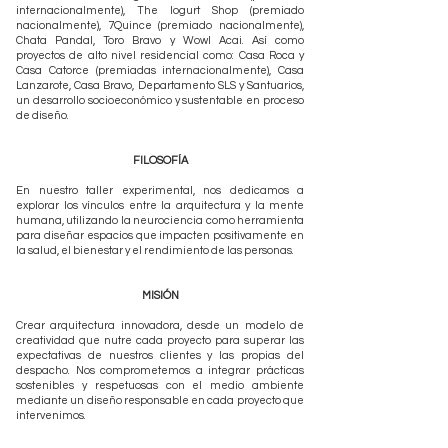
internacionalmente), The Iogurt Shop (premiado
nacionalmente), 7Quince (premiado nacionalmente),
Chata Pandal, Toro Bravo y Wowl Acai. Así como
proyectos de alto nivel residencial como: Casa Roca y
Casa Catorce (premiadas internacionalmente), Casa
Lanzarote, Casa Bravo, Departamento SLS y Santuarios,
un desarrollo socioeconómico y sustentable en proceso
de diseño.
FILOSOFÍA
En nuestro taller experimental, nos dedicamos a
explorar los vínculos entre la arquitectura y la mente
humana, utilizando la neurociencia como herramienta
para diseñar espacios que impacten positivamente en
la salud, el bienestar y el rendimiento de las personas.
MISIÓN
Crear arquitectura innovadora, desde un modelo de
creatividad que nutre cada proyecto para superar las
expectativas de nuestros clientes y las propias del
despacho. Nos comprometemos a integrar prácticas
sostenibles y respetuosas con el medio ambiente
mediante un diseño responsable en cada proyecto que
intervenimos.