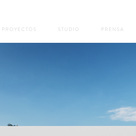
P R O Y E C T O S
S T U D I O
P R E N S A